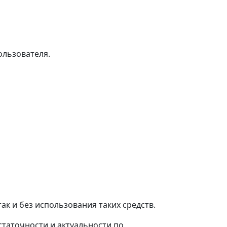
ользователя.
к и без использования таких средств.
таточности и актуальности по