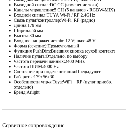
Выходной сигнал:
DC CC (изменение тока)
Каналы управления:
5 CH (5 каналов - RGBW-MIX)
Входной сигнал:
TUYA Wi-Fi / RF 2.4GHz
Связь пульт/контроллер:
Wi-Fi, RF (радио)
Длина:
179 мм
Ширина:
56 мм
Высота:
30 мм
Входное напряжение:
min: 12 V; max: 48 V
Форма (сечение):
Прямоугольный
Функция PushDim:
Внешняя кнопка (сухой контакт)
Наличие пульта:
Отдельно, по выбору
Частота передачи данных:
2400 MHz
Частота ШИМ:
4000 Hz
Состояние при подаче питания:
Предыдущее
Габариты:
179х56х30
Особенности упр-я Tuya:
WiFi + RF (пульт приобр.
отдельно)
Бренд:
Arlight
Сервисное сопровождение