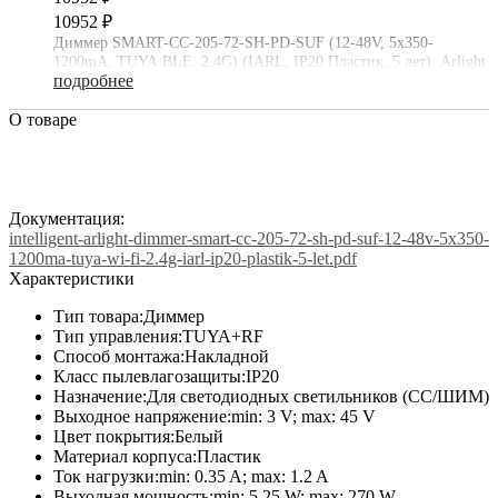
10952 ₽
Диммер SMART-CC-205-72-SH-PD-SUF (12-48V, 5x350-
1200mA, TUYA BLE, 2.4G) (IARL, IP20 Пластик, 5 лет), Arlight
подробнее
О товаре
Документация:
intelligent-arlight-dimmer-smart-cc-205-72-sh-pd-suf-12-48v-5x350-
1200ma-tuya-wi-fi-2.4g-iarl-ip20-plastik-5-let.pdf
Характеристики
Тип товара:
Диммер
Тип управления:
TUYA+RF
Способ монтажа:
Накладной
Класс пылевлагозащиты:
IP20
Назначение:
Для светодиодных светильников (СС/ШИМ)
Выходное напряжение:
min: 3 V; max: 45 V
Цвет покрытия:
Белый
Материал корпуса:
Пластик
Ток нагрузки:
min: 0.35 A; max: 1.2 A
Выходная мощность:
min: 5.25 W; max: 270 W