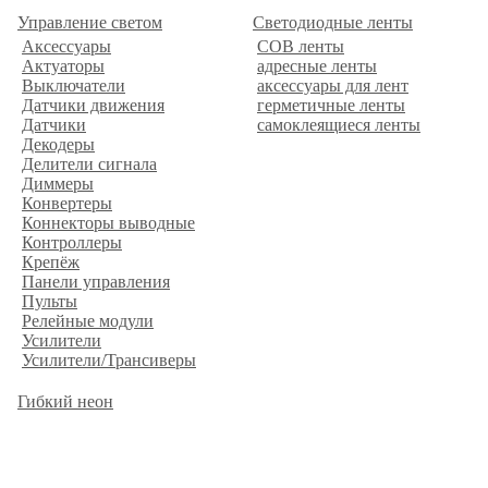
Управление светом
Светодиодные ленты
Аксессуары
COB ленты
Актуаторы
адресные ленты
Выключатели
аксессуары для лент
Датчики движения
герметичные ленты
Датчики
самоклеящиеся ленты
Декодеры
Делители сигнала
Диммеры
Конвертеры
Коннекторы выводные
Контроллеры
Крепёж
Панели управления
Пульты
Релейные модули
Усилители
Усилители/Трансиверы
Гибкий неон