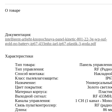
О товаре
Документация:
intelligent-arlight-knopochnaya-panel-kinetic-801-22-3g-wp-suf-
gold-no-battery-ip67-433mhz-iarl-ip67-plastik-3-goda.pdf
Характеристики
Тип товара:
Панель управлени
Тип управления:
RF (Радио
Способ монтажа:
Накладно
Класс пылевлагозащиты:
IP6
Назначение:
Универсальны
Цвет покрытия:
Золото светло
Материал корпуса:
Пласти
Выходной сигнал:
RF 433MH
Каналы управления:
1 CH (1 канал - Mono
Связь пульт/контроллер:
RF (радио
Длина:
86 м