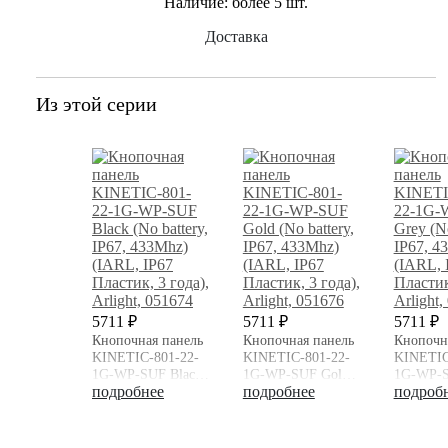
Наличие:
более 5 шт.
Доставка
Из этой серии
5711 ₽
5711 ₽
5711 ₽
Кнопочная панель
Кнопочная панель
Кнопочн
KINETIC-801-22-
KINETIC-801-22-
KINETIC
1G-WP-SUF Black
1G-WP-SUF Gold
1G-WP-S
(No battery, IP67,
подробнее
(No battery, IP67,
подробнее
(No batte
подроб
433Mhz) (IARL,
433Mhz) (IARL,
433Mhz)
IP67 Пластик, 3
IP67 Пластик, 3
IP67 Пла
года), Arlight
года), Arlight
года), Ar