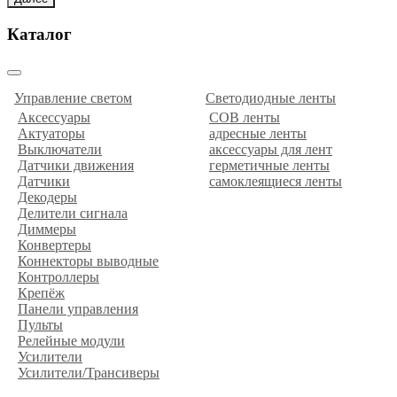
Каталог
Управление светом
Светодиодные ленты
Аксессуары
COB ленты
Актуаторы
адресные ленты
Выключатели
аксессуары для лент
Датчики движения
герметичные ленты
Датчики
самоклеящиеся ленты
Декодеры
Делители сигнала
Диммеры
Конвертеры
Коннекторы выводные
Контроллеры
Крепёж
Панели управления
Пульты
Релейные модули
Усилители
Усилители/Трансиверы