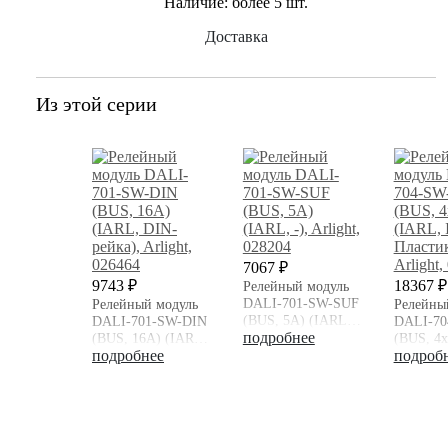
Наличие:
более 5 шт.
Доставка
Из этой серии
7067 ₽
9743 ₽
18367 ₽
Релейный модуль
DALI-701-SW-SUF
Релейный модуль
Релейны
(BUS, 5A) (IARL,
DALI-701-SW-DIN
DALI-70
-), Arlight
подробнее
(BUS, 16A) (IARL,
(BUS, 4
DIN-рейка), Arlight
подробнее
(IARL, I
подроб
Пластик,
Arlight