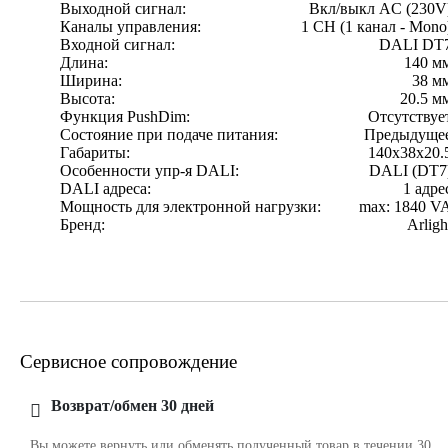
Выходной сигнал:
Вкл/выкл AC (230V
Каналы управления:
1 CH (1 канал - Mono
Входной сигнал:
DALI DT
Длина:
140 м
Ширина:
38 м
Высота:
20.5 м
Функция PushDim:
Отсутствуе
Состояние при подаче питания:
Предыдуще
Габариты:
140х38х20.
Особенности упр-я DALI:
DALI (DT7
DALI адреса:
1 адре
Мощность для электронной нагрузки:
max: 1840 V
Бренд:
Arligh
Сервисное сопровождение
Возврат/обмен 30 дней
Вы можете вернуть или обменять полученный товар в течении 30