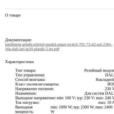
О товаре
Документация:
intelligent-arlight-relejnij-modul-smart-switch-701-72-d2-suf-230v-
10a-dali-iarl-ip20-plastik-5-let.pdf
Характеристики
Тип товара:
Релейный модул
Тип управления:
DAL
Способ монтажа:
Накладно
Класс пылевлагозащиты:
IP2
Напряжение питания:
230 
Назначение:
Для систем DAL
Выходное напряжение:
min: 100 V; typ: 230 V; max: 240 
Ток нагрузки:
max: 10 
Выходная
min: 1000 W; typ: 2300 W; max: 2400
мощность:
W