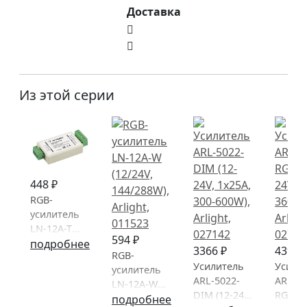
Доставка
Из этой серии
448 ₽
RGB-
усилитель
LN-12A-T
594 ₽
(12/24V,
подробнее
3366 ₽
4398 
RGB-
144/288W),
Усилитель
Усили
усилитель
Arlight
ARL-5022-
ARL-50
LN-12A-W
DIM (12-24V,
RGB (1
(12/24V,
подробнее