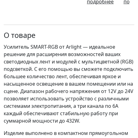
1x25A, 300-
подробнее
3x10A,
подр
144/288W),
600W),
720W),
Arlight
Arlight
Arlight
О товаре
Усилитель SMART-RGB от Arlight — идеальное
решение для расширения возможностей ваших
светодиодных лент и модулей с мультицветной (RGB)
подсветкой. С его помощью вы сможете подключить
большее количество лент, обеспечивая яркое и
насыщенное освещение в вашем помещении или на
сцене. Диапазон рабочего напряжения от 12V до 24V
позволяет использовать устройство с различными
системами электропитания, а три канала по 6A
каждый обеспечивают стабильную работу при
суммарной мощности до 432W.
Изделие выполнено в компактном прямоугольном